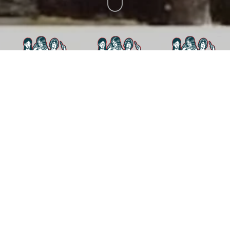
InBeccheria
Località CENTRO
Mosaico, pittura
Spazio d’Arte InBeccheria di Enzo Tinarelli
(
Storia dello spazio come atelier e galleria espositiva
)
Quando Tinarelli si trasferisce da Ravenna a Carrara